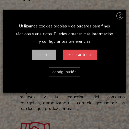
X
Utilizamos cookies propias y de terceros para fines
técnicos y analíticos. Puedes obtener más información
y configurar tus preferencias
Leer más
Aceptar todas
MEDIO AMBIENTE
configuración
Desarrollamos nuestra actividad de forma respetuosa
con el medio ambiente y
asumimos compromisos
dirigidos, fundamentalmente, a la optimización de los
recursos y la reducción del consumo
energético, garantizando la correcta gestión de los
residuos que produzcamos.