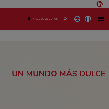
Link
pag
ope
Acceso usuarios
Buscar:
in
ne
win
UN MUNDO MÁS DULCE