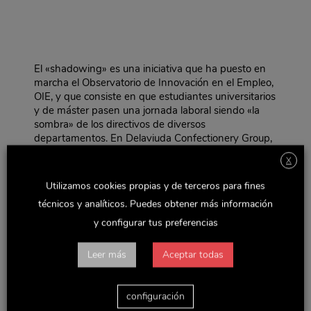
El «shadowing» es una iniciativa que ha puesto en
marcha el Observatorio de Innovación en el Empleo,
OIE, y que consiste en que estudiantes universitarios
y de máster pasen una jornada laboral siendo «la
sombra» de los directivos de diversos
departamentos. En Delaviuda Confectionery Group,
como miembros del OIE, quisimos sumarnos a esta
X
interesante práctica e invitamos a dos jóvenes a
acompañar al personal de los departamentos
Utilizamos cookies propias y de terceros para fines
Jurídico y Marketing.
técnicos y analíticos. Puedes obtener más información
Una problemática que destacan las empresas, los
y configurar tus preferencias
estudiantes y los centros educativos es la falta de
conexión entre la vida universitaria y la laboral. El
Leer más
Aceptar todas
«shadowing» es una de las prácticas con las que
podemos paliar ese” gap”.
Desde Delaviuda Confectionery Group quisimos
configuración
hacer partícipes a estos jóvenes del día a día de