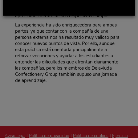
nuestra empresa, de los retos a los que nos
enfrentamos y algunos de los valores que más
apreciamos dentro de sus respectivos campos.
La experiencia ha sido enriquecedora para ambas
partes, ya que contar con la compañía de una
persona externa nos ha resultado muy valioso para
conocer nuevos puntos de vista. Por ello, aunque
esta práctica está orientada principalmente a
reforzar vocaciones y ayudar a los estudiantes a
entender las dificultades que afrontan diariamente
las compañías, para los miembros de Delaviuda
Confectionery Group también supuso una jornada
de aprendizaje.
Aviso legal
|
Política de privacidad
|
Politica de cookies
|
Ejercicio