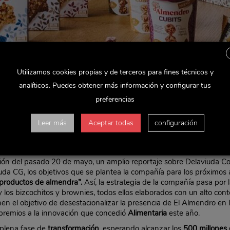
Utilizamos cookies propias y de terceros para fines técnicos y
analíticos. Puedes obtener más información y configurar tus
preferencias
Leer más
Aceptar todas
configuración
ción del pasado 20 de mayo, un amplio reportaje sobre Delaviuda Co
da CG, los objetivos que se plantea la compañía para los próximos a
productos de almendra”.
Así, la estrategia de la compañía pasa por
as y los bizcochitos y brownies, todos ellos elaborados con un alto co
en el objetivo de desestacionalizar la presencia de El Almendro en 
 premios a la innovación que concedió
Alimentaria
este año.
 plena fase de
transformación
, esperando alcanzar los
500 millones 