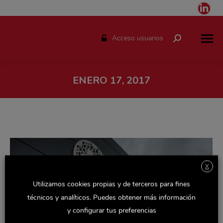
Link
pag
ope
Acceso usuarios
Buscar:
in
ne
win
ENERO 17, 2017
Estás aquí:
X
Utilizamos cookies propias y de terceros para fines
técnicos y analíticos. Puedes obtener más información
y configurar tus preferencias