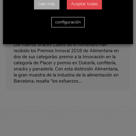
Leer más
Aceptar todas
Los nuevos Cubits de El Almendro
reciben dos Premios Innoval en
configuración
Alimentaria
Noticias y actualidad
Por
Delaviuda
abril 18, 2018
Los nuevos snacks Cubits de El Almendro han
recibido los Premios Innoval 2018 de Alimentaria en
dos de sus categorías: premio a la Innovación en la
categoría de Placer y premio en Dulcería, confitería,
snacks y panadería. Con esta distinción Alimentaria,
la gran muestra de la industria de la alimentación en
Barcelona, resalta “los esfuerzos…