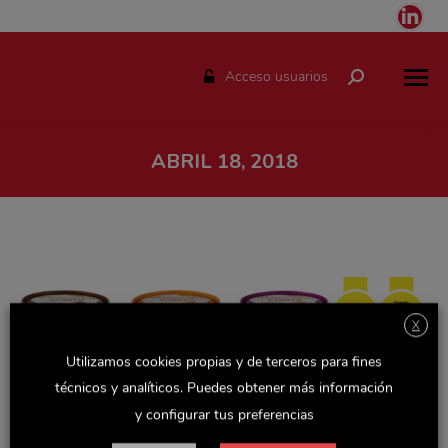
Link
pag
ope
Acceso usuarios
Buscar:
in
ne
win
ABRIL 18, 2018
Estás aquí:
X
Utilizamos cookies propias y de terceros para fines
técnicos y analíticos. Puedes obtener más información
y configurar tus preferencias