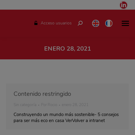
Link
pag
ope
Acceso usuarios
Buscar:
in
ne
win
ENERO 28, 2021
Estás aquí:
Contenido restringido
Sin categoría
Por
Rocio
enero 28, 2021
Construyendo un mundo más sostenible- 5 consejos
para ser más eco en casa VerVolver a intranet