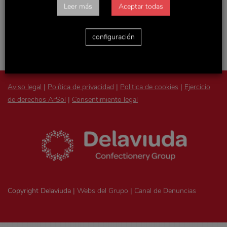
Accede con tu usuario y podrás consultar todas las
Leer más
Aceptar todas
novedades de la empresa, actualizaciones de Recursos
Humanos y otras noticias y documentos de interés.
configuración
Aviso legal
|
Política de privacidad
|
Politica de cookies
|
Ejercicio
de derechos ArSol
|
Consentimiento legal
Copyright Delaviuda |
Webs del Grupo
|
Canal de Denuncias