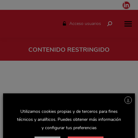
Link
pag
ope
Acceso usuarios
Buscar:
in
ne
win
CONTENIDO RESTRINGIDO
Estás aquí:
X
Utilizamos cookies propias y de terceros para fines
técnicos y analíticos. Puedes obtener más información
y configurar tus preferencias
Espacio solo disponible para el personal de Delaviuda.