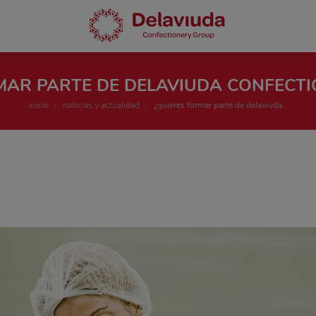
MAR PARTE DE DELAVIUDA CONFECT
Estás aquí:
inicio
noticias y actualidad
¿quieres formar parte de delaviuda…