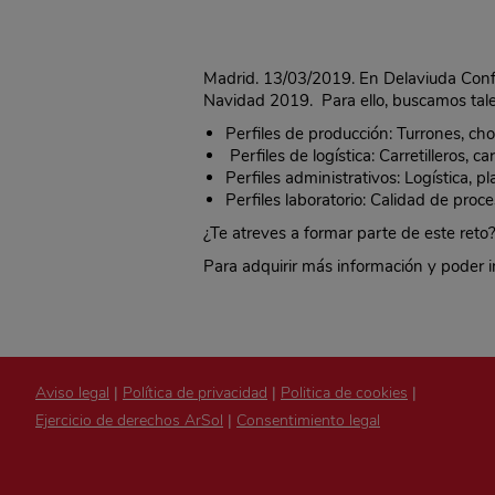
Madrid. 13/03/2019. En Delaviuda Confe
Navidad 2019. Para ello, buscamos tal
Perfiles de producción: Turrones, ch
Perfiles de logística: Carretilleros, 
Perfiles administrativos: Logística, pl
Perfiles laboratorio: Calidad de proce
¿Te atreves a formar parte de este reto
Para adquirir más información y poder i
Aviso legal
|
Política de privacidad
|
Politica de cookies
|
Ejercicio de derechos ArSol
|
Consentimiento legal