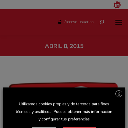
Link
pag
ope
Acceso usuarios
Buscar:
in
ne
win
ABRIL 8, 2015
Estás aquí:
X
Utilizamos cookies propias y de terceros para fines
técnicos y analíticos. Puedes obtener más información
y configurar tus preferencias