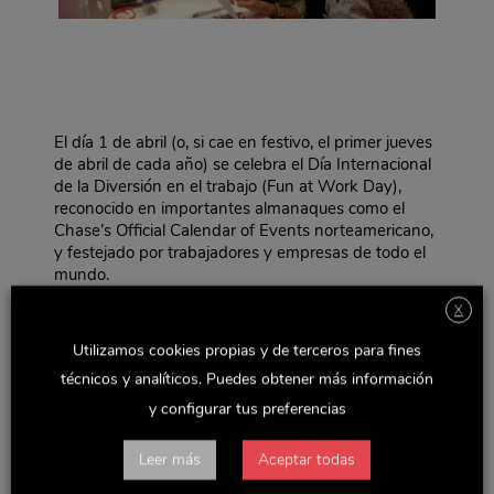
El día 1 de abril (o, si cae en festivo, el primer jueves
de abril de cada año) se celebra el Día Internacional
de la Diversión en el trabajo (Fun at Work Day),
reconocido en importantes almanaques como el
Chase’s Official Calendar of Events norteamericano,
y festejado por trabajadores y empresas de todo el
mundo.
En Delaviuda Confectionery Group hemos querido
X
sumarnos a esta celebración, impulsada en España
Utilizamos cookies propias y de terceros para fines
por la plataforma Humor Positivo. ¡Creemos
firmemente que el humor y el positivismo aportan
técnicos y analíticos. Puedes obtener más información
importantes beneficios tanto para los trabajadores
y configurar tus preferencias
como para las empresas!
Así pues, nos pusimos manos a la obra y
Leer más
Aceptar todas
consultamos a los empleados qué actividades les