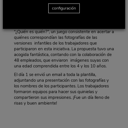
gustaría realizar en la oficina con motivo de ese día,
buscando que éstas supusieran salir de la rutina y
configuración
generar un ambiente laboral distendido.
Finalmente, celebramos el Día de la Diversión en el
Trabajo organizando una actividad denominada
“¿Quién es quién?”, un juego consistente en acertar a
quiénes correspondían las fotografías de las
versiones infantiles de los trabajadores que
participaron en esta iniciativa. La propuesta tuvo una
acogida fantástica, contando con la colaboración de
48 empleados, que enviaron imágenes suyas con
una edad comprendida entre los 4 y los 10 años.
El día 1 se envió un email a toda la plantilla,
adjuntando una presentación con las fotografías y
los nombres de los participantes. Los trabajadores
formaron equipos para hacer sus quinielas y
compartieron sus impresiones. ¡Fue un día lleno de
risas y buen ambiente!