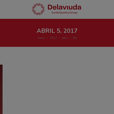
ABRIL 5, 2017
Estás aquí:
inicio
2017
abril
05