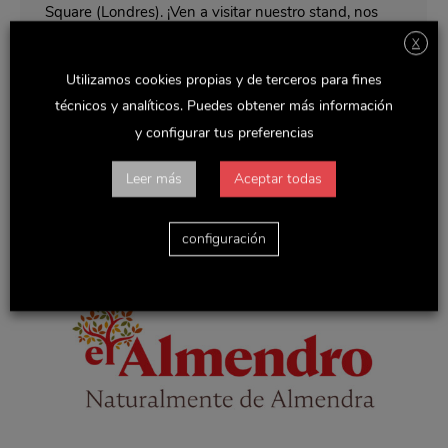
Square (Londres). ¡Ven a visitar nuestro stand, nos
encantará saludarte! 2-5 Duke of York Square
X
London, SW3 4LY
Utilizamos cookies propias y de terceros para fines
técnicos y analíticos. Puedes obtener más información
y configurar tus preferencias
Contenido restringido
Sin categoría
Por
Rocio
febrero 7, 2020
Leer más
Aceptar todas
Reciclaje de residuos Volver atrás
configuración