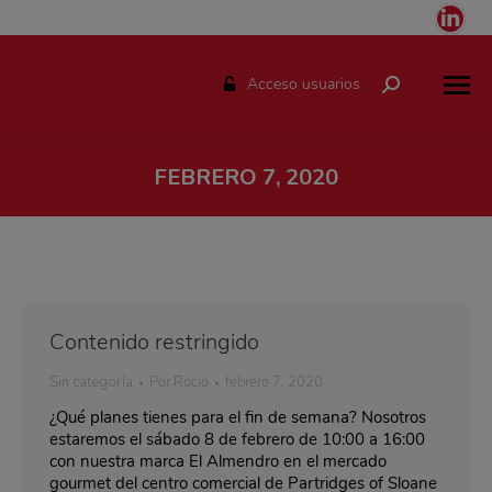
Link
pag
ope
Acceso usuarios
Buscar:
in
ne
win
FEBRERO 7, 2020
Estás aquí:
Contenido restringido
Sin categoría
Por
Rocio
febrero 7, 2020
¿Qué planes tienes para el fin de semana? Nosotros
estaremos el sábado 8 de febrero de 10:00 a 16:00
con nuestra marca El Almendro en el mercado
gourmet del centro comercial de Partridges of Sloane