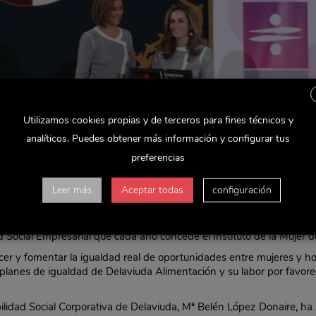
Utilizamos cookies propias y de terceros para fines técnicos y
analíticos. Puedes obtener más información y configurar tus
preferencias
Leer más
Aceptar todas
configuración
 Alimentación SAU, filial de Delaviuda Confectionery Group, ha obten
d Social Empresarial que cada año concede el Instituto de la Mujer 
ecer y fomentar la igualdad real de oportunidades entre mujeres y ho
planes de igualdad de Delaviuda Alimentación y su labor por favorecer
lidad Social Corporativa de Delaviuda, Mª Belén López Donaire, ha 