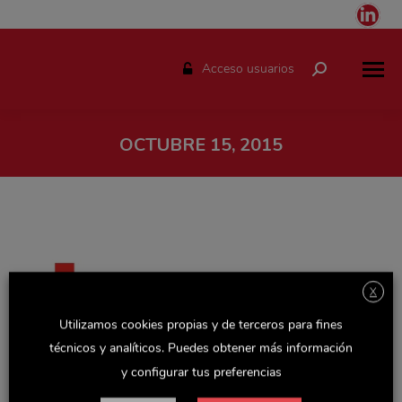
Link
pag
ope
Acceso usuarios
Buscar:
in
ne
win
OCTUBRE 15, 2015
Estás aquí:
X
Utilizamos cookies propias y de terceros para fines
técnicos y analíticos. Puedes obtener más información
y configurar tus preferencias
Delaviuda CG colabora en la nueva