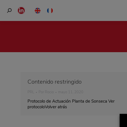
Buscar:
Linkedin
page
opens
in
new
window
Contenido restringido
PRL
Por
Rocio
mayo 11, 2020
Protocolo de Actuación Planta de Sonseca Ver
protocoloVolver atrás