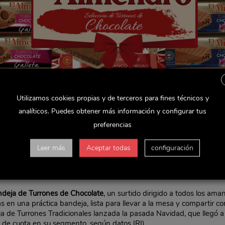
Utilizamos cookies propias y de terceros para fines técnicos y
analíticos. Puedes obtener más información y configurar tus
preferencias
Leer más
Aceptar todas
configuración
perteneciente a Delaviuda Confectionery Group, vuelve a casa esta 
umo en porciones más pequeñas y de distintas variedades, pensadas
deja de Turrones de Chocolate
, un surtido dirigido a todos los ama
en una práctica bandeja, lista para llevar a la mesa y compartir co
ja de Turrones Tradicionales lanzada la pasada Navidad, que llegó a 
de cuota en su segmento, según datos IRI).