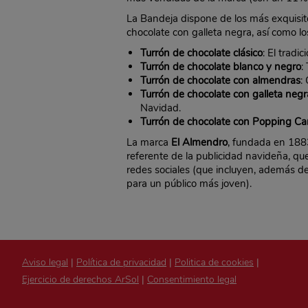
La Bandeja dispone de los más exquisit
chocolate con galleta negra, así como lo
Turrón de chocolate clásico
: El tradi
Turrón de chocolate blanco y negro
:
Turrón de chocolate con almendras
:
Turrón de chocolate con galleta negr
Navidad.
Turrón de chocolate con Popping C
La marca
El Almendro
, fundada en 188
referente de la publicidad navideña, q
redes sociales (que incluyen, además de
para un público más joven).
Aviso legal
|
Política de privacidad
|
Politica de cookies
|
Ejercicio de derechos ArSol
|
Consentimiento legal