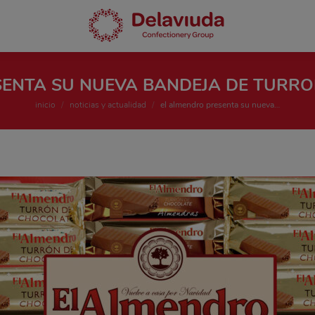
SENTA SU NUEVA BANDEJA DE TURRO
Estás aquí:
inicio
noticias y actualidad
el almendro presenta su nueva…