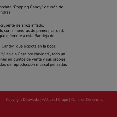
hocolate “Popping Candy” o turrón de
endras.
rujiente de arroz inflado.
ido con almendras de primera calidad.
oque diferente a esta Bandeja de
 Candy”, que explota en la boca.
“Vuelve a Casa por Navidad”, todo un
iones en puntos de venta y sus propias
listas de reproducción musical pensadas
Copyright Delaviuda |
Webs del Grupo
|
Canal de Denuncias