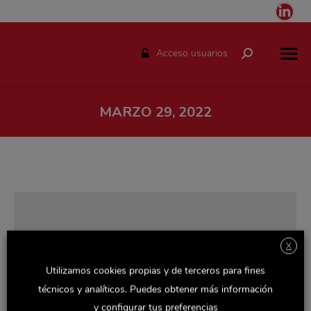
Link
pag
ope
Acceso usuarios
Buscar:
in
ne
win
MARZO 29, 2022
Estás aquí:
X
Utilizamos cookies propias y de terceros para fines
técnicos y analíticos. Puedes obtener más información
y configurar tus preferencias