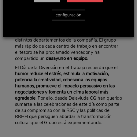
Sonseca), siendo una actividad de carácter
voluntario y por grupos, que ha consistido en la
búsqueda de un “tesoro” oculto por las instalaciones.
configuración
En total,
ha participado más del 67% de las
personas de Delaviuda
entre directivos, operarios de
fábrica, técnicos y mandos intermedios de los
distintos departamentos de la compañía. El grupo
más rápido de cada centro de trabajo en encontrar
el tesoro se ha proclamado vencedor y ha
compartido un
desayuno en equipo
.
El Día de la Diversión en el Trabajo recuerda que el
humor reduce el estrés, estimula la motivación,
potencia la creatividad, cohesiona los equipos
humanos, promueve el impacto persuasivo en las
negociaciones y fomenta un clima laboral más
agradable
. Por ello, desde Delaviuda CG han querido
sumarse a las celebraciones de este día como parte
de su compromiso con la RSC y las políticas de
RRHH que persiguen abordar la transformación
cultural que el Grupo está experimentando.