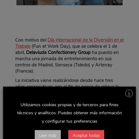
Con motivo del
Día Internacional de la Diversión en el
Trabajo
(Fun at Work Day), que se celebra el 1 de
abril,
Delaviuda Confectionery Group
ha puesto en
marcha una jornada de entretenimiento en sus
centros de Madrid, Sonseca (Toledo) y Artenay
(Francia).
La iniciativa viene realizándose desde hace tres
años consecutivos, con el fin de poner de relieve la
importancia del humor, el compañerismo y el trabajo
X
en equipo como base para crear un buen clima
Utilizamos cookies propias y de terceros para fines
laboral.
técnicos y analíticos. Puedes obtener más información
Este año, para festejar el Día de la Diversión en el
Trabajo, se ha llevado a cabo durante la jornada del
y configurar tus preferencias
viernes 6 de abril una
yincana en cada uno de los
tres centros de trabajo
del Grupo
(Artenay, Madrid y
Leer más
Aceptar todas