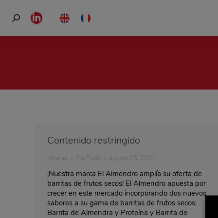
Buscar:
Linkedin
page
opens
in
new
window
Contenido restringido
Intranet
Por
Rocio
agosto 25, 2021
¡Nuestra marca El Almendro amplía su oferta de
barritas de frutos secos! El Almendro apuesta por
crecer en este mercado incorporando dos nuevos
sabores a su gama de barritas de frutos secos:
Barrita de Almendra y Proteína y Barrita de