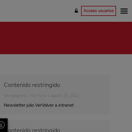
Acceso usuarios
Contenido restringido
Sin categoría
Por
Rocio
agosto 25, 2021
Newsletter julio VerVolver a intranet
X
Contenido restringido