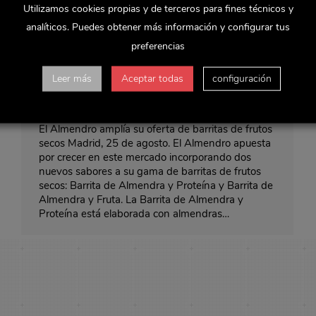
Utilizamos cookies propias y de terceros para fines técnicos y
analíticos. Puedes obtener más información y configurar tus
preferencias
El Almendro amplía su oferta de
barritas de frutos secos
Leer más
Aceptar todas
configuración
Noticias y actualidad
Por
Rocio
agosto 25, 2021
El Almendro amplía su oferta de barritas de frutos
secos Madrid, 25 de agosto. El Almendro apuesta
por crecer en este mercado incorporando dos
nuevos sabores a su gama de barritas de frutos
secos: Barrita de Almendra y Proteína y Barrita de
Almendra y Fruta. La Barrita de Almendra y
Proteína está elaborada con almendras…