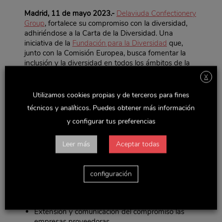
Madrid, 11 de mayo 2023.-
Delaviuda Confectionery
Group
, fortalece su compromiso con la diversidad,
adhiriéndose a la Carta de la Diversidad. Una
iniciativa de la
Fundación para la Diversidad
que,
junto con la Comisión Europea, busca fomentar la
inclusión y la diversidad en todos los ámbitos de la
sociedad.
X
Con la firma de este documento, el Grupo da un
Utilizamos cookies propias y de terceros para fines
paso más en su compromiso por fomentar la
igualdad de oportunidades y la no discriminación,
técnicos y analíticos. Puedes obtener más información
asumiendo los diez principios que promueve la
y configurar tus preferencias
Carta:
Sensibilización
Leer más
Aceptar todas
Construcción de una plantilla diversa
Promoción de la inclusión
Consideración de la diversidad en todas las
configuración
políticas de dirección de las personas
Promoción de la conciliación y corresponsabilidad
Reconocimiento de la diversidad de los clientes
Extensión y comunicación del compromiso las
empresas proveedoras