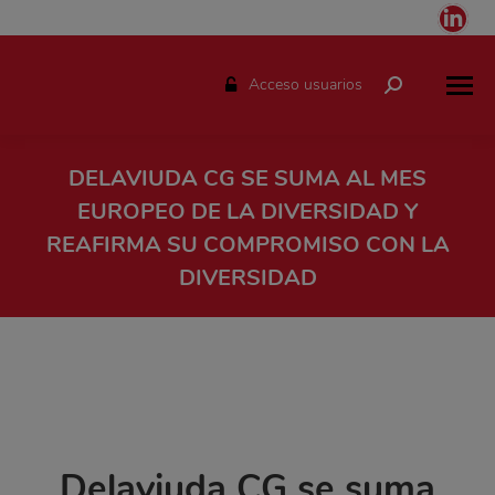
Link
pag
ope
Acceso usuarios
Buscar:
in
ne
win
DELAVIUDA CG SE SUMA AL MES
EUROPEO DE LA DIVERSIDAD Y
REAFIRMA SU COMPROMISO CON LA
DIVERSIDAD
Estás aquí:
Delaviuda CG se suma