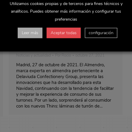
Utilizamos cookies propias y de terceros para fines técnicos y
analíticos. Puedes obtener más información y configurar tus
preferencias
Leer más
Aceptar todas
configuración
El Almendro continúa apostando por
la innovación disruptiva esta Navidad
Noticias y actualidad
Por
Rocio
octubre 27, 2021
Madrid, 27 de octubre de 2021. El Almendro,
marca experta en almendra perteneciente a
Delaviuda Confectionery Group, presenta las
innovaciones que ha desarrollado para esta
Navidad, continuando con la tendencia de facilitar
y mejorar la experiencia de consumo de sus
turrones. Por un lado, sorprenderá al consumidor
con los nuevos Thins: láminas de turrón de…