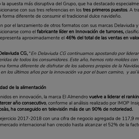
o la apuesta más disruptiva del Grupo, que ha destacado especialm
osicionarse con sus tres referencias en los
tres primeros puestos
. A t
forma diferente de consumir el tradicional dulce navideño.
 por el lanzamiento de otros formatos con sus marcas Delaviuda y 
icionarse como el
fabricante líder
en Innovación de turrones,
clasif
 representa aproximadamente el
46% del total de las ventas en val
Delaviuda CG,
“
En Delaviuda CG continuamos apostando por liderar l
eridas de todos los consumidores. Este año, hemos roto moldes con
a forma diferente de disfrutar de los sabores propios de la Navidad
 en los últimos años por la innovación va por el buen camino, y as
edad de la alimentación
enidos en innovación, la marca El Almendro
vuelve a liderar el
rankin
tercer año consecutivo
, conforme al análisis realizado por IMOP Ins
sàs, ha conseguido en televisión más de un 90% de notoriedad.
 ejercicio 2017-2018 con una cifra de negocio agregada de 117,9 mi
 mercado internacional han crecido hasta alcanzar el 52% de la factu