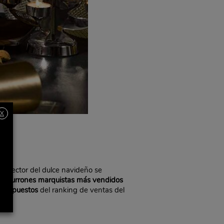
X
el sector del dulce navideño se
iez turrones marquistas
más vendidos
eros puestos
del ranking de ventas del