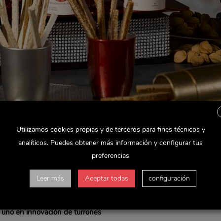
Utilizamos cookies propias y de terceros para fines técnicos y
analíticos. Puedes obtener más información y configurar tus
preferencias
os del informe emitido por la consultora IRI, en un contexto donde 
ery Group
ha logrado posicionar
cinco de sus referencias entre los d
Leer más
Aceptar todas
configuración
el turrón duro y el turrón blando de El Almendro entre
los tres prim
uno en innovación de turrones