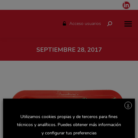
Link
pag
ope
Acceso usuarios
Buscar:
in
ne
win
SEPTIEMBRE 28, 2017
Estás aquí:
X
Utilizamos cookies propias y de terceros para fines
técnicos y analíticos. Puedes obtener más información
y configurar tus preferencias