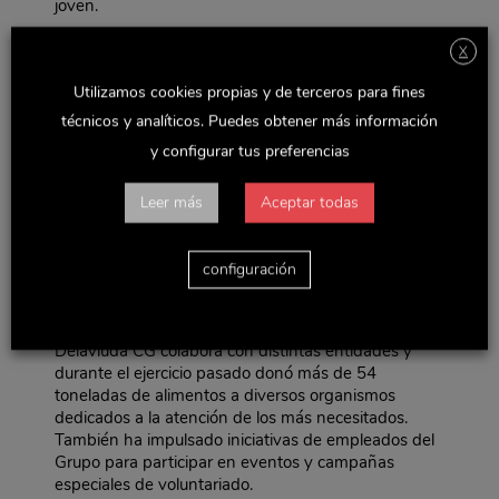
joven.
Socialmente Responsable
X
Conscientes del valor de las personas como uno de
Utilizamos cookies propias y de terceros para fines
los principales activos del grupo, Delaviuda CG
ofrece a sus empleados estabilidad laboral,
técnicos y analíticos. Puedes obtener más información
desarrollo profesional y personal. Adicionalmente, la
y configurar tus preferencias
plantilla ha ido incrementándose en un 27% durante
los últimos 5 años. Actualmente el Grupo cuenta con
Leer más
Aceptar todas
una media de 480 empleados.
Además, Delaviuda CG incorpora dentro de las
estrategias de la compañía las preocupaciones
configuración
sociales y laborales que afectan a todos sus grupos
de interés y, de manera muy especial, a los
colectivos más desfavorecidos. En este sentido
Delaviuda CG colabora con distintas entidades y
durante el ejercicio pasado donó más de 54
toneladas de alimentos a diversos organismos
dedicados a la atención de los más necesitados.
También ha impulsado iniciativas de empleados del
Grupo para participar en eventos y campañas
especiales de voluntariado.