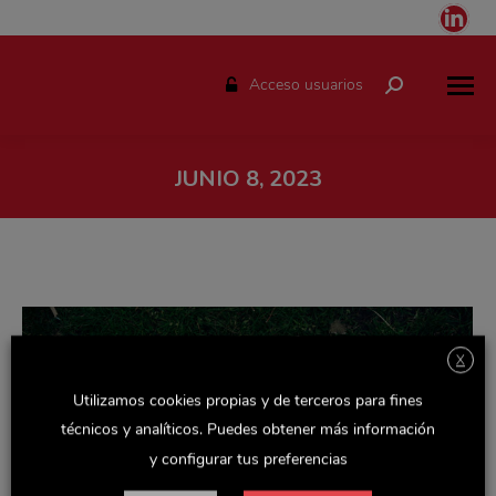
Link
pag
ope
Acceso usuarios
Buscar:
in
ne
win
JUNIO 8, 2023
Estás aquí:
X
Utilizamos cookies propias y de terceros para fines
técnicos y analíticos. Puedes obtener más información
y configurar tus preferencias