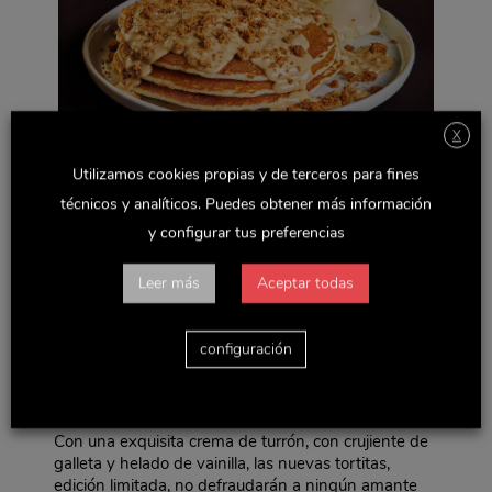
X
Utilizamos cookies propias y de terceros para fines
técnicos y analíticos. Puedes obtener más información
y configurar tus preferencias
Leer más
Aceptar todas
Madrid, 1 de diciembre de 2020.-
Delaviuda
Confectionery Group
da un paso más en su apuesta
por canales alternativos. Hasta el próximo 10 de
configuración
enero, podrás encontrar las deliciosas Tortitas de
Turrón El Almendro en todos los restaurantes
Vips
y
Vips Smart.
Con una exquisita crema de turrón, con crujiente de
galleta y helado de vainilla, las nuevas tortitas,
edición limitada, no defraudarán a ningún amante