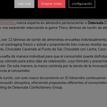
Leer más
Aceptar todas
configuración
 Almendro
,
marca experta en almendra perteneciente a
Delaviuda C
 y nos sorprende relanzando la gama Thins, láminas de turrón de a
con 12 láminas de turrón de almendras envueltas individualmente,
n packaging fresco y actual y proponiendo tres nuevas recetas que
lo, Chocolate Caramelo al Punto de Sal, Chocolate con Leche, Coco
envuelta de manera individual para que el consumidor pueda disfrutar
uy cómodo para estos días de celebración, cuyo formato y presentac
rutar. De esta manera, la marca continúa por la senda de la innovaci
ncia al consumidor.
os de turrón, con este nuevo lanzamiento en El Almendro continuamos
ovación disruptiva, ofreciendo propuestas diferentes al consumidor
eting de Delaviuda Confectionery Group.