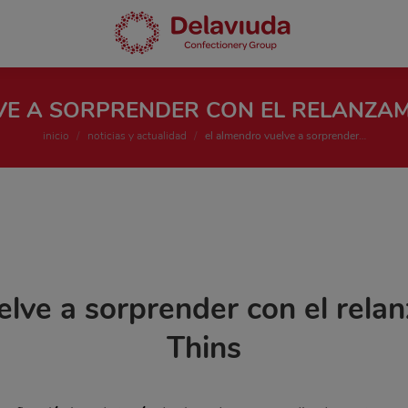
E A SORPRENDER CON EL RELANZAM
Estás aquí:
inicio
noticias y actualidad
el almendro vuelve a sorprender…
lve a sorprender con el rela
Thins