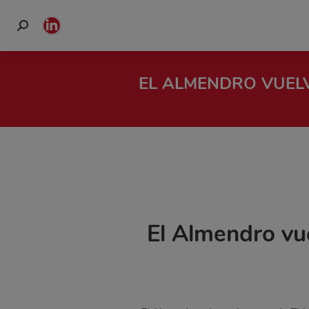
Buscar:
Linkedin
page
opens
EL ALMENDRO VUELV
in
new
window
El Almendro vue