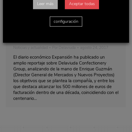
Leer más
Aceptar todas
configuración
“Delaviuda mira a EEUU y Asia para
cuadruplicar sus ingresos en 10 años”
Noticias y actualidad
Por
Delaviuda
agosto 24, 2017
El diario económico Expansión ha publicado un
amplio reportaje sobre Delaviuda Confectionery
Group, analizando de la mano de Enrique Guzmán
(Director General de Mercados y Nuevos Proyectos)
los objetivos que se plantea la compañía, y entre los
que destaca alcanzar los 500 millones de euros de
facturación dentro de una década, coincidiendo con el
centenario…