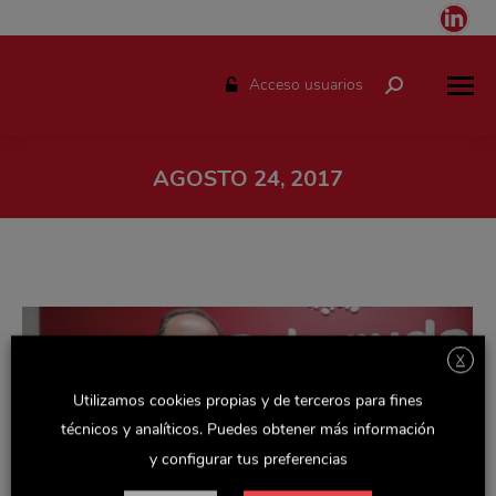
Link
pag
ope
Acceso usuarios
Buscar:
in
ne
win
AGOSTO 24, 2017
Estás aquí:
X
Utilizamos cookies propias y de terceros para fines
técnicos y analíticos. Puedes obtener más información
y configurar tus preferencias