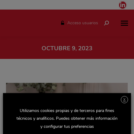
Link
pag
ope
Acceso usuarios
Buscar:
in
ne
win
OCTUBRE 9, 2023
Estás aquí:
X
Utilizamos cookies propias y de terceros para fines
técnicos y analíticos. Puedes obtener más información
y configurar tus preferencias