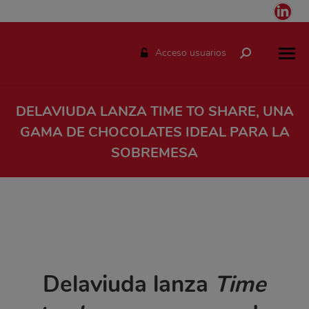
Link
pag
ope
Acceso usuarios
Buscar:
in
ne
win
DELAVIUDA LANZA TIME TO SHARE, UNA
GAMA DE CHOCOLATES IDEAL PARA LA
SOBREMESA
Estás aquí:
Delaviuda lanza
Time