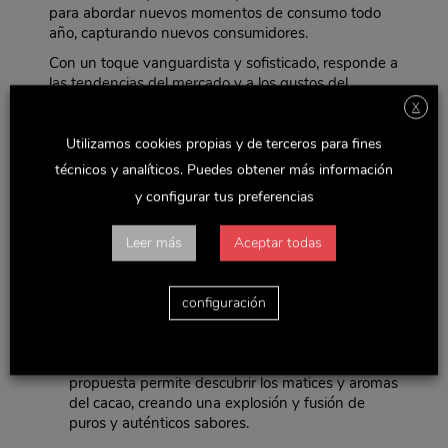
para abordar nuevos momentos de consumo todo
año, capturando nuevos consumidores.
Con un toque vanguardista y sofisticado, responde a
las tendencias del mercado y a los gustos del
consumidor. Esta gama ha sido creada pensando en
X
los amantes de compartir historias, momentos y
recuerdos… invitándoles a disfrutar y extender el
Utilizamos cookies propias y de terceros para fines
momento de la sobremesa.
técnicos y analíticos. Puedes obtener más información
La gama presenta una propuesta única para cada
y configurar tus preferencias
consumidor:
“Origin lovers” surtido selección de chocolates de
Leer más
Aceptar todas
origen
. Para los amantes del cacao de origen que
buscan una experiencia diferente y completa,
donde el chocolate hace un tándem perfecto con
configuración
el momento café. Compuesta por 3 variedades
de sticks de chocolates de origen – Ecuador,
México y Santo Domingo – esta cuidada
propuesta permite descubrir los matices y aromas
del cacao, creando una explosión y fusión de
puros y auténticos sabores.