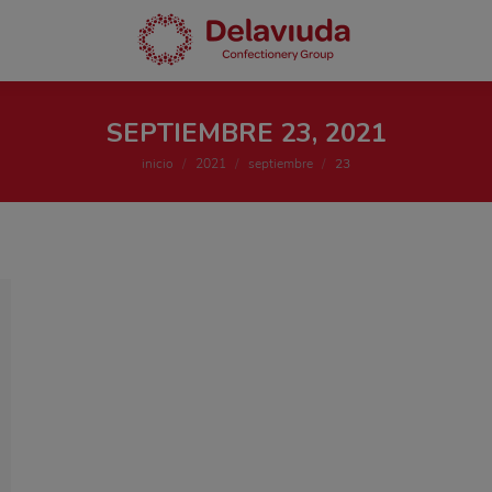
SEPTIEMBRE 23, 2021
Estás aquí:
inicio
2021
septiembre
23