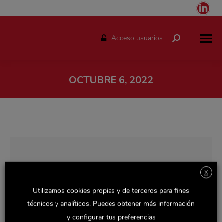
Link
pag
ope
Acceso usuarios
Buscar:
in
ne
win
OCTUBRE 6, 2022
Estás aquí:
X
Utilizamos cookies propias y de terceros para fines
técnicos y analíticos. Puedes obtener más información
y configurar tus preferencias