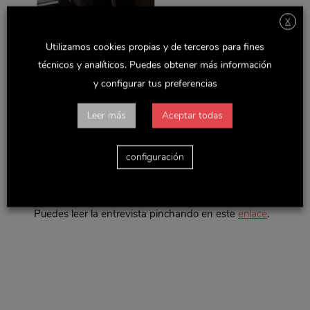
X
Utilizamos cookies propias y de terceros para fines
técnicos y analíticos. Puedes obtener más información
y configurar tus preferencias
La revista Capital ha publicado, en su edición de
diciembre, una entrevista a D. Manuel López
Leer más
Aceptar todas
Donaire, Consejero Delegado de Delaviuda
Confectionery Group.
Con el titular “Queremos llevar el turrón hasta el
configuración
último rincón del mundo”, la entrevista profundiza en
algunos de los momentos clave del Grupo, así como
en la visión de su Consejero Delegado.
Puedes leer la entrevista pinchando en este
enlace
.