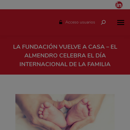
Link
pag
ope
Acceso usuarios
Buscar:
in
ne
win
LA FUNDACIÓN VUELVE A CASA – EL
ALMENDRO CELEBRA EL DÍA
INTERNACIONAL DE LA FAMILIA
Estás aquí: