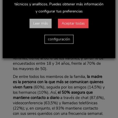
¿Y quiénes valoran más la importancia de la familia?
técnicos y analíticos. Puedes obtener más información
Sin duda, aquellos que la tienen más lejos o se han
visto obligados a separarse de ella. Según el Informe
y configurar tus preferencias
“¿Cómo viven la distancia los españoles que residen
en el extranjero?”
, realizado por
la Fundación Vuelve
Leer más
Aceptar todas
a Casa – El Almendro
,
la familia es lo que más se
echa de menos
cuando se vive fuera, tal y como
manifiesta el
83,4%
de los encuestados. Además,
configuración
este Informe revela que las mujeres y los jóvenes
echan más de menos a sus familiares que los
hombres y las personas mayores (un 90% de
féminas, frente al 80% de los varones; y un 87% de
encuestados entre 18 y 34 años, frente al 70% de
los mayores de 50).
De entre todos los miembros de la familia,
la madre
es la persona con la que más se comunican quienes
viven fuera
(60%), seguida por los amigos (14,5%) y
los hermanos (10%). Así,
el 50% asegura que
mantiene contacto a diario
a través de chat (87,6%),
videoconferencia (63,5%) y llamadas telefónicas
(22%); y, en conjunto, el 93% mantiene contacto
con sus seres queridos con una frecuencia semanal.