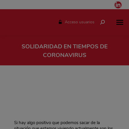
Link
pag
ope
Acceso usuarios
Buscar:
in
ne
win
SOLIDARIDAD EN TIEMPOS DE
CORONAVIRUS
Estás aquí:
Si hay algo positivo que podemos sacar de la
situación que estamos viviendo actualmente son los