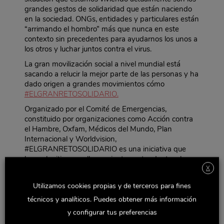
grandes gestos de solidaridad que están naciendo
en la sociedad. ONGs, entidades y particulares están
“arrimando el hombro” más que nunca en este
contexto sin precedentes para ayudarnos los unos a
los otros y luchar juntos contra el virus.
La gran movilización social a nivel mundial está
sacando a relucir la mejor parte de las personas y ha
dado origen a grandes movimientos cómo
#ELGRANRETOSOLIDARIO.
Organizado por el Comité de Emergencias,
constituido por organizaciones como Acción contra
el Hambre, Oxfam, Médicos del Mundo, Plan
Internacional y Worldvision,
#ELGRANRETOSOLIDARIO es una iniciativa que
busca legitimar un llamamiento contundente a la
X
sociedad española para atender a la crisis tanto en
España como en los países más vulnerables.
Utilizamos cookies propias y de terceros para fines
Dicho movimiento se orquestará en RRSS Y medios
técnicos y analíticos. Puedes obtener más información
de comunicación a través de la emisión en
y configurar tus preferencias
streaming de
una gala digital en el que se