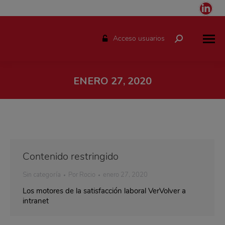
Link
pag
ope
Acceso usuarios
Buscar:
in
ne
win
ENERO 27, 2020
Estás aquí:
Contenido restringido
Sin categoría
Por
Rocio
enero 27, 2020
Los motores de la satisfacción laboral VerVolver a
intranet