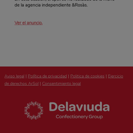
de la agencia independiente &Rosàs.
Ver el anuncio.
Aviso legal
|
Política de privacidad
|
Politica de cookies
|
Ejercicio
de derechos ArSol
|
Consentimiento legal