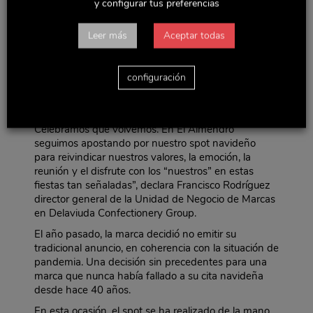
y configurar tus preferencias
vivir y disfrutar la pasada Navidad.
El Almendro “vuelve cada Navidad” a los hogares de
Leer más
Aceptar todas
los espectadores, en esta ocasión, evoluciona su
tono de comunicación, transmitiendo que “volver a
casa” es además la alegría de disfrutar y vivir el
configuración
momento, es compartir y disfrutar de nuestros seres
queridos.
“Esta Navidad tenemos mucho que celebrar.
Celebramos que volvemos. En El Almendro
seguimos apostando por nuestro spot navideño
para reivindicar nuestros valores, la emoción, la
reunión y el disfrute con los “nuestros” en estas
fiestas tan señaladas”, declara Francisco Rodríguez
director general de la Unidad de Negocio de Marcas
en Delaviuda Confectionery Group.
El año pasado, la marca decidió no emitir su
tradicional anuncio, en coherencia con la situación de
pandemia. Una decisión sin precedentes para una
marca que nunca había fallado a su cita navideña
desde hace 40 años.
En esta ocasión, el spot se ha realizado de la mano