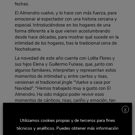
fechas.
El Almendro vuelve, y lo hace con más fuerza, para
emocionar al espectador con una historia cercana y
especial. Introduciéndose en los hogares de una
forma diferente a la que vienen acostumbrando
desde hace décadas, para mostrar qué sucede en la
intimidad de los hogares, tras la tradicional cena de
Nochebuena.
La novedad de este año cuenta con Lolita Flores y
sus hijos Elena y Guillermo Furiase, que, junto con
algunos familiares, interpretan y representan estos
momentos de intimidad y, entre cantos y risas,
versionan el tradicional jingle “Vuelve a casa por
Navidad”. “Hemos trabajado muy a gusto con El
Almendro. Ha sido mágico poder revivir esos
momentos de cánticos, risas, cariño y emoción, tan
característicos en nuestra forma de vivir la Navidad”
X
declara Lolita Flores. Gracias a esta canción, El
Almendro celebra con optimismo la vuelta de su
Utilizamos cookies propias y de terceros para fines
emblemático anuncio, evocando los momentos
técnicos y analíticos. Puedes obtener más información
navideños de emoción y alegría, que no pudimos