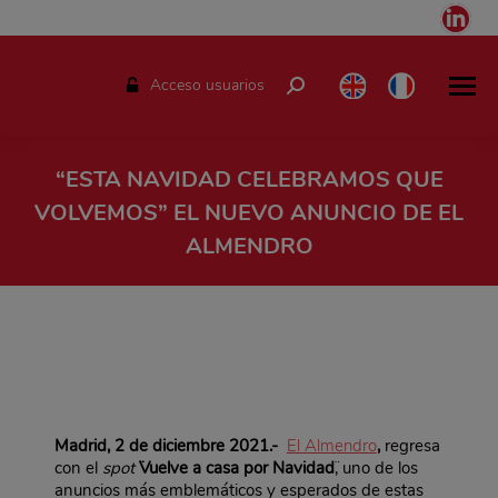
Link
pag
ope
Acceso usuarios
Buscar:
in
ne
win
“ESTA NAVIDAD CELEBRAMOS QUE
VOLVEMOS” EL NUEVO ANUNCIO DE EL
ALMENDRO
Estás aquí:
Madrid, 2 de diciembre 2021.-
El Almendro
,
regresa
con el
spot
¨Vuelve a casa por Navidad
¨, uno de los
anuncios más emblemáticos y esperados de estas