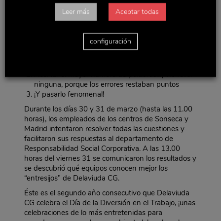
“rosco” con cuestiones relacionadas con el Grupo y la
Leer más
Aceptar todas
plantilla que lo integra.
Para participar en esta actividad sólo era necesario
seguir tres reglas muy sencillas:
configuración
Intentar resolver el rosco de forma individual o
por equipos
Acertar el mayor número de palabras…y no fallar
ninguna, porque los errores restaban puntos
¡Y pasarlo fenomenal!
Durante los días 30 y 31 de marzo (hasta las 11.00
horas), los empleados de los centros de Sonseca y
Madrid intentaron resolver todas las cuestiones y
facilitaron sus respuestas al departamento de
Responsabilidad Social Corporativa. A las 13.00
horas del viernes 31 se comunicaron los resultados y
se descubrió qué equipos conocen mejor los
“entresijos” de Delaviuda CG.
Éste es el segundo año consecutivo que Delaviuda
CG celebra el Día de la Diversión en el Trabajo, ¡unas
celebraciones de lo más entretenidas para