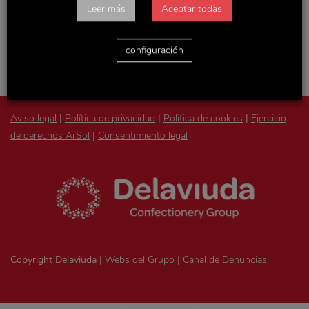
Accede con tu usuario y podrás consultar todas las
Leer más
Aceptar todas
novedades de la empresa, actualizaciones de Recursos
Humanos y otras noticias y documentos de interés.
configuración
Aviso legal
|
Política de privacidad
|
Politica de cookies
|
Ejercicio
de derechos ArSol
|
Consentimiento legal
Copyright Delaviuda |
Webs del Grupo
|
Canal de Denuncias