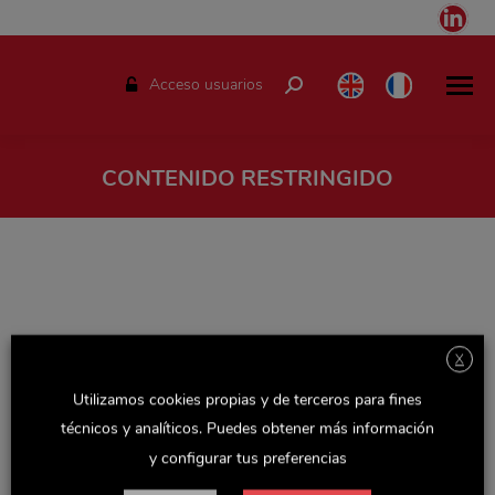
Link
pag
ope
Acceso usuarios
Buscar:
in
ne
win
CONTENIDO RESTRINGIDO
Estás aquí:
X
Utilizamos cookies propias y de terceros para fines
técnicos y analíticos. Puedes obtener más información
y configurar tus preferencias
Espacio solo disponible para el personal de Delaviuda.