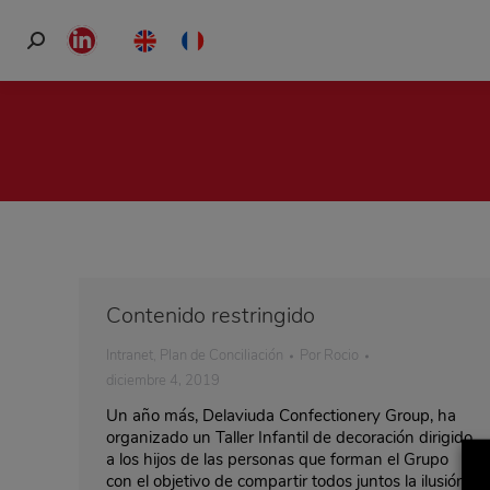
Buscar:
Linkedin
page
opens
in
new
window
Contenido restringido
Intranet
,
Plan de Conciliación
Por
Rocio
diciembre 4, 2019
Un año más, Delaviuda Confectionery Group, ha
organizado un Taller Infantil de decoración dirigido
a los hijos de las personas que forman el Grupo
con el objetivo de compartir todos juntos la ilusión