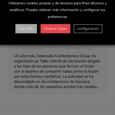
Utilizamos cookies propias y de terceros para fines técnicos y
analíticos. Puedes obtener más información y configurar tus
preferencias
Delaviuda Confectionery Group
Leer más
Aceptar todas
configuración
organiza un taller infantil interno para
decorar sus oficinas
Noticias y actualidad
Por
Rocio
diciembre 4, 2019
Un año más, Delaviuda Confectionery Group, ha
organizado un Taller Infantil de decoración dirigido
a los hijos de las personas que forman el Grupo
con el objetivo de compartir todos juntos la ilusión
por estas fechas navideñas. La actividad se ha
desarrollado en las instalaciones de Sonseca,
donde más de 30 pequeños artistas han podido…