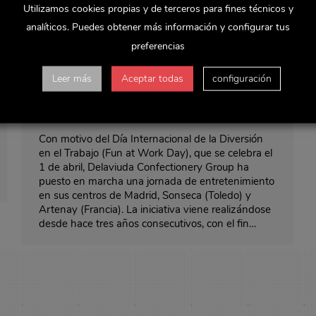
Utilizamos cookies propias y de terceros para fines técnicos y
analíticos. Puedes obtener más información y configurar tus
preferencias
Jornada de diversión en Delaviuda
Leer más
Aceptar todas
configuración
Confectionery Group
Noticias y actualidad
Por
Delaviuda
abril 9, 2018
Con motivo del Día Internacional de la Diversión
en el Trabajo (Fun at Work Day), que se celebra el
1 de abril, Delaviuda Confectionery Group ha
puesto en marcha una jornada de entretenimiento
en sus centros de Madrid, Sonseca (Toledo) y
Artenay (Francia). La iniciativa viene realizándose
desde hace tres años consecutivos, con el fin…