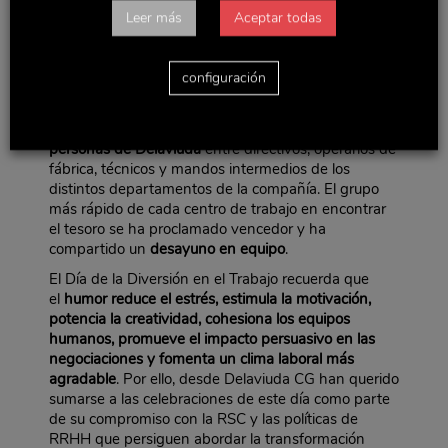
Leer más
Aceptar todas
viernes 6 de abril una
yincana en cada uno de los
tres centros de trabajo
del Grupo
(Artenay, Madrid y
Sonseca), siendo una actividad de carácter
configuración
voluntario y por grupos, que ha consistido en la
búsqueda de un “tesoro” oculto por las instalaciones.
En total,
ha participado más del 67% de las
personas de Delaviuda
entre directivos, operarios de
fábrica, técnicos y mandos intermedios de los
distintos departamentos de la compañía. El grupo
más rápido de cada centro de trabajo en encontrar
el tesoro se ha proclamado vencedor y ha
compartido un
desayuno en equipo
.
El Día de la Diversión en el Trabajo recuerda que
el
humor reduce el estrés, estimula la motivación,
potencia la creatividad, cohesiona los equipos
humanos, promueve el impacto persuasivo en las
negociaciones y fomenta un clima laboral más
agradable
. Por ello, desde Delaviuda CG han querido
sumarse a las celebraciones de este día como parte
de su compromiso con la RSC y las políticas de
RRHH que persiguen abordar la transformación