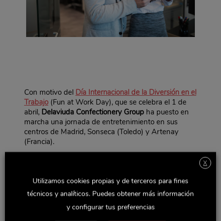
Con motivo del
Día Internacional de la Diversión en el
Trabajo
(Fun at Work Day), que se celebra el 1 de
abril,
Delaviuda Confectionery Group
ha puesto en
marcha una jornada de entretenimiento en sus
centros de Madrid, Sonseca (Toledo) y Artenay
(Francia).
La iniciativa viene realizándose desde hace tres
X
años consecutivos, con el fin de poner de relieve la
importancia del humor, el compañerismo y el trabajo
Utilizamos cookies propias y de terceros para fines
en equipo como base para crear un buen clima
técnicos y analíticos. Puedes obtener más información
laboral.
y configurar tus preferencias
Este año, para festejar el Día de la Diversión en el
Trabajo, se ha llevado a cabo durante la jornada del