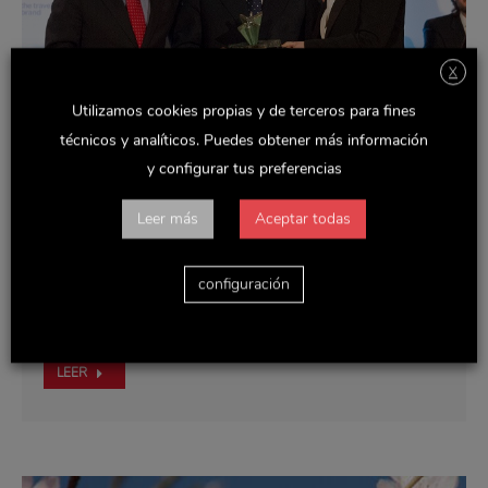
X
Utilizamos cookies propias y de terceros para fines
técnicos y analíticos. Puedes obtener más información
y configurar tus preferencias
Fedeto premia a Delaviuda CG por su labor
Leer más
Aceptar todas
en el ámbito de la RSC
diciembre 5, 2017
configuración
Delaviuda Confectionery Group ha recibido el premio a
la mejor política de Responsabilidad…
LEER