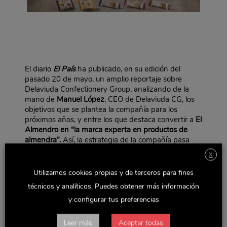
El diario
El País
ha publicado, en su edición del
pasado 20 de mayo, un amplio reportaje sobre
Delaviuda Confectionery Group, analizando de la
mano de
Manuel López
, CEO de Delaviuda CG, los
objetivos que se plantea la compañía para los
próximos años, y entre los que destaca convertir a
El
Almendro en “la marca experta en productos de
almendra”.
Así, la estrategia de la compañía pasa
por lanzar tres gamas de productos distintas: los
X
snacks Cubits, las barritas y los bizcochitos y
brownies, todos ellos elaborados con un alto
Utilizamos cookies propias y de terceros para fines
contenido en almendras y sin aceite de palma. Estos
técnicos y analíticos. Puedes obtener más información
nuevos productos, que tienen el objetivo de
y configurar tus preferencias
desestacionalizar la presencia de El Almendro en los
lineales de las grandes cadenas de distribución, han
ganado dos de los 11 premios a la innovación que
Leer más
Aceptar todas