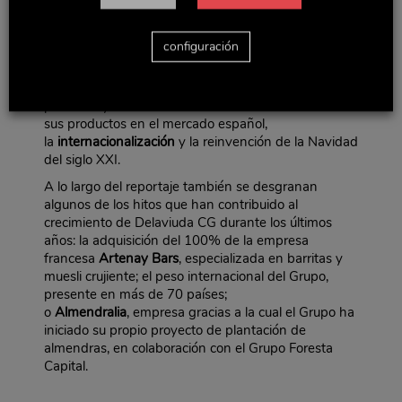
concedió
Alimentaria
este año.
Actualmente, el Grupo se encuentra en plena fase
configuración
de
transformación
, esperando alcanzar los
500
millones de facturación
en menos de una década.
Para ello, su plan estratégico se sustenta en tres
pilares: la ya mencionada desestacionalización de
sus productos en el mercado español,
la
internacionalización
y la reinvención de la Navidad
del siglo XXI.
A lo largo del reportaje también se desgranan
algunos de los hitos que han contribuido al
crecimiento de Delaviuda CG durante los últimos
años: la adquisición del 100% de la empresa
francesa
Artenay Bars
, especializada en barritas y
muesli crujiente; el peso internacional del Grupo,
presente en más de 70 países;
o
Almendralia
, empresa gracias a la cual el Grupo ha
iniciado su propio proyecto de plantación de
almendras, en colaboración con el Grupo Foresta
Capital.