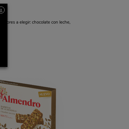
X
sabores a elegir: chocolate con leche,