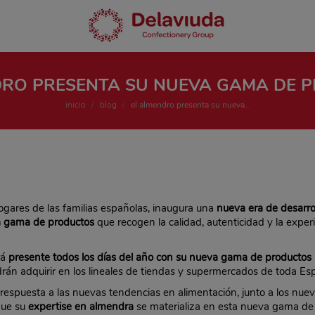
DRO PRESENTA SU NUEVA GAMA DE 
Estás aquí:
inicio
blog
el almendro presenta su nueva…
hogares de las familias españolas, inaugura una
nueva era de desarrol
 gama de productos
que recogen la calidad, autenticidad y la exper
rá
presente todos los días del año con su nueva gama de productos
drán adquirir en los lineales de tiendas y supermercados de toda Es
 respuesta a las nuevas tendencias en alimentación, junto a los nue
que su
expertise en almendra
se materializa en esta nueva gama de 