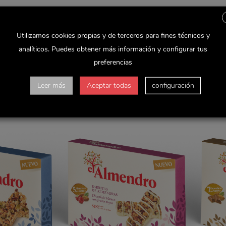
Utilizamos cookies propias y de terceros para fines técnicos y
gía para seguir con tu día a día. Con 6 almendras por barrita y tres 
lmendra al toque de sal.
analíticos. Puedes obtener más información y configurar tus
preferencias
Leer más
Aceptar todas
configuración