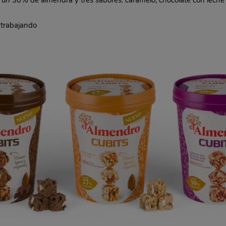
on un 30% de almendra y tres sabores: caramelo; chocolate con lech
 trabajando