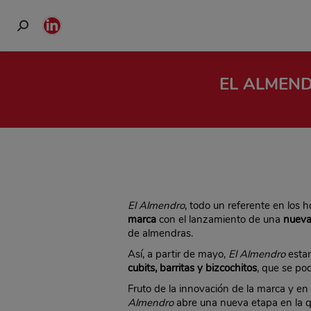
Buscar:
Linkedin
page
opens
EL ALMEN
in
new
window
El Almendro
, todo un referente en los 
marca
con el lanzamiento de una
nueva
de almendras.
Así, a partir de mayo,
El Almendro
esta
cubits, barritas y bizcochitos
, que se po
Fruto de la innovación de la marca y en
Almendro
abre una nueva etapa en la 