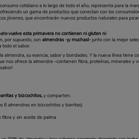
 consumo cotidiano a lo largo de todo el año, representa para la mar
 ofreciendo un gama de productos que conectan con los consumidore
cos jóvenes, que encontrarán nuevos productos naturales para picar
ndro
vuelve esta primavera no contienen ni gluten ni
en, por supuesto, son
almendras -¡y muchas!-
junto con la mejor sele
a todo el sabor.
a almendra, su esencia, sabor y bondades. Y la nueva línea tiene co
que nos ofrece la almendra –contienen fibra, proteínas, minerales y vi
 sabor!
barritas y bizcochitos,
y comparten:
s 6 almendras en bizcochitos y barritas)
 fibra y sin aceite de palma