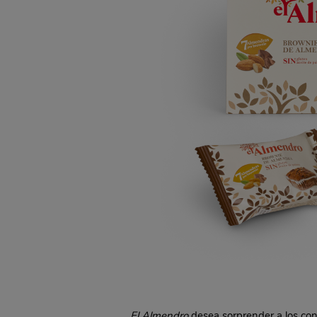
El Almendro
desea sorprender a los con