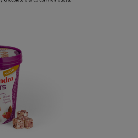
e y chocolate blanco con frambuesa.