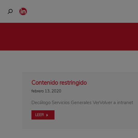
Buscar:
Linkedin
page
opens
in
new
window
Contenido restringido
febrero 13, 2020
Decálogo Servicios Generales VerVolver a intranet
LEER