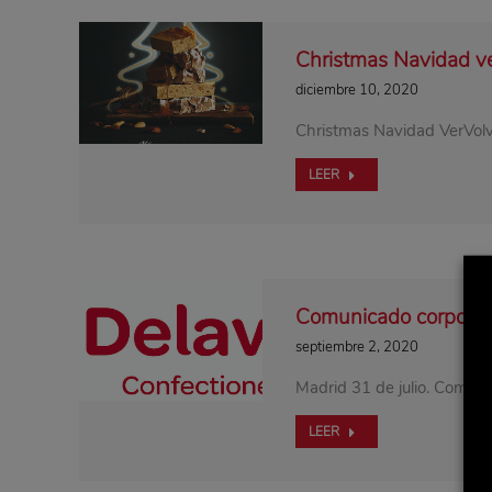
Christmas Navidad v
diciembre 10, 2020
Christmas Navidad VerVolv
LEER
Comunicado corporat
septiembre 2, 2020
Madrid 31 de julio. Como s
LEER