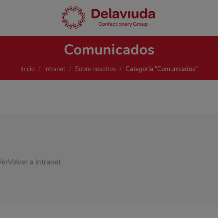
Comunicados
Estás aquí:
Inicio
Intranet
Sobre nosotros
Categoría "Comunicados"
rVolver a intranet