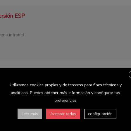
ersión ESP
er a intranet
ivo medidas económicas adoptadas frente al Covid
Utilizamos cookies propias y de terceros para fines técnicos y
analíticos. Puedes obtener más información y configurar tus
preferencias
abéis, esta crisis nos está impactando de…
Leer más
Aceptar todas
configuración