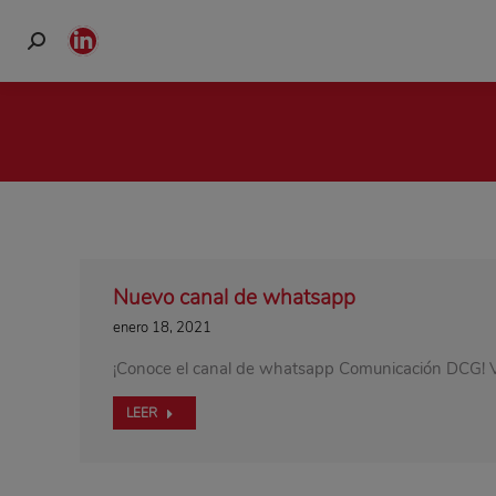
Buscar:
Linkedin
page
opens
in
new
window
Nuevo canal de whatsapp
enero 18, 2021
¡Conoce el canal de whatsapp Comunicación DCG! Ve
LEER