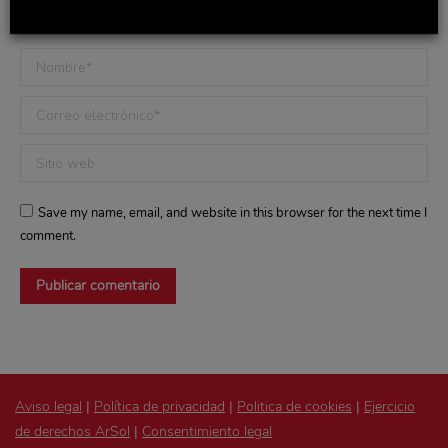
Nombre *
Correo electrónico *
Sitio web
Save my name, email, and website in this browser for the next time I
comment.
Publicar comentario
Aviso legal
|
Política de privacidad
|
Politica de cookies
|
Ejercicio
de derechos ArSol
|
Consentimiento legal