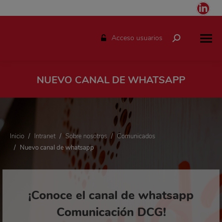
Link
pag
ope
Acceso usuarios
Buscar:
in
ne
win
NUEVO CANAL DE WHATSAPP
Estás aquí:
Estás aquí:
Inicio
Intranet
Sobre nosotros
Comunicados
Nuevo canal de whatsapp
¡Conoce el canal de whatsapp
Comunicación DCG!