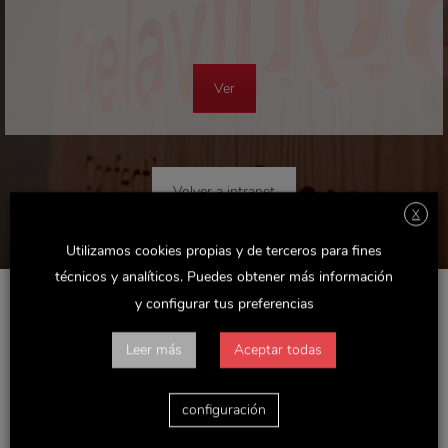
Ver
Deja una respuesta
Volver a intranet
Tu dirección de correo electrónico no será publicada. Los campos
X
requeridos están marcados
*
Utilizamos cookies propias y de terceros para fines
Comentario
técnicos y analíticos. Puedes obtener más información
y configurar tus preferencias
Leer más
Aceptar todas
configuración