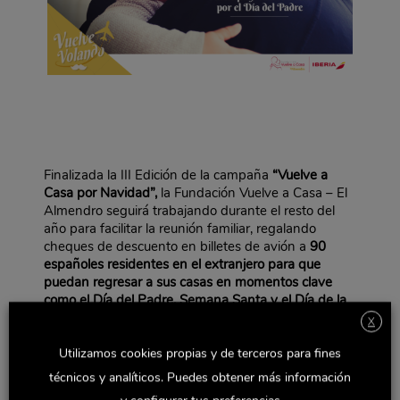
Finalizada la III Edición de la campaña
“Vuelve a
Casa por Navidad”,
la Fundación Vuelve a Casa – El
Almendro seguirá trabajando durante el resto del
año para facilitar la reunión familiar, regalando
cheques de descuento en billetes de avión a
90
españoles residentes en el extranjero para que
puedan regresar a sus casas en momentos clave
como el Día del Padre, Semana Santa y el Día de la
Madre.
X
Desde hoy día 1 de febrero,
los interesados en
Utilizamos cookies propias y de terceros para fines
ganar una “vuelta a casa” deberán acceder a la
técnicos y analíticos. Puedes obtener más información
web
https://fundacionvuelveacasa.org/
y registrarse
en la
promoción vigente en cada momento
de los