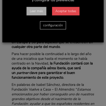
y configurar tus preferencias
anteriormente mencionados, para explicar desde
dónde y cuándo viajarán. Una vez lo hagan, tendrán
Leer más
Aceptar todas
que compartir la participación en su perfil de
Facebook para conseguir el máximo apoyo de sus
seguidores. Si su candidatura está entre las más
configuración
votadas, recibirán de manos de la Fundación una de
las
90 tarjetas de descuento para el vuelo de ida y
vuelta a casa, de las cuales 60 serán para residentes
en Europa y 30 para aquellos que se encuentren en
cualquier otra parte del mundo
.
Para hacer posible la continuidad a lo largo del año
de una iniciativa que hasta el momento se había
centrado en la Navidad,
la Fundación contará con la
ayuda de la compañía aérea Iberia, que será
un
partner
clave para garantizar el buen
funcionamiento de este proyecto
.
En palabras de Isabel Sánchez, directora de la
Fundación Vuelve a Casa – El Almendro: “
Estamos
emocionados por haber conseguido uno de nuestros
grandes objetivos desde el nacimiento de la
Fundación: ayudar a que los españoles residentes en