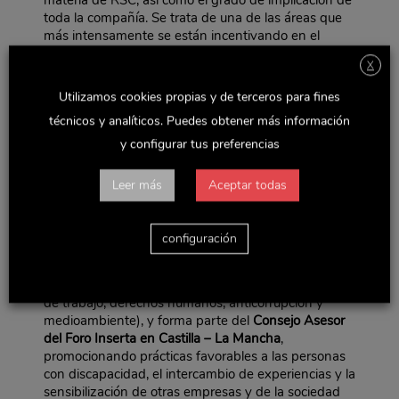
materia de RSC, así como el grado de implicación de
toda la compañía. Se trata de una de las áreas que
más intensamente se están incentivando en el
Grupo, con numerosas iniciativas y campañas
.
X
En concreto, Delaviuda CG ha sido galardonada por
Utilizamos cookies propias y de terceros para fines
desarrollar acciones como
“Vuelve a Casa por
Navidad
” (a través de la Fundación Vuelve a Casa –
técnicos y analíticos. Puedes obtener más información
El Almendro), acción que nació con el objetivo de
y configurar tus preferencias
ayudar a las familias a reencontrarse en estas fiestas
tan entrañables; o
campañas de donación de
Leer más
Aceptar todas
alimentos
con diferentes entidades, que durante el
pasado ejercicio alcanzaron un total de
166.385
kilos
de productos donados.
configuración
Además, el grupo pertenece a la
Plataforma contra
el Desperdicio Alimentario
y al
Pacto Mundial de la
ONU
(para salvaguardar los 10 principios en materia
de trabajo, derechos humanos, anticorrupción y
medioambiente), y forma parte del
Consejo Asesor
del Foro Inserta en Castilla – La Mancha
,
promocionando prácticas favorables a las personas
con discapacidad, el intercambio de experiencias y la
sensibilización de otras empresas y de la sociedad